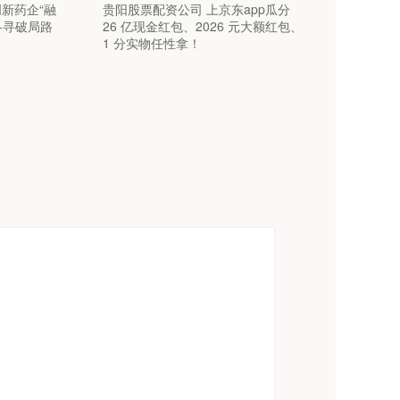
新药企“融
贵阳股票配资公司 上京东app瓜分
各寻破局路
26 亿现金红包、2026 元大额红包、
1 分实物任性拿！