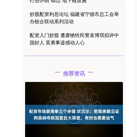
打击伊朗“镐山”地下核设施
炒股配资利息论坛 福建省宁德市总工会举
办校企联动系列活动
配资入门炒股 遭袭牺牲民警袁博琪拟评中
国好人 英勇事迹感动人心
推荐资讯