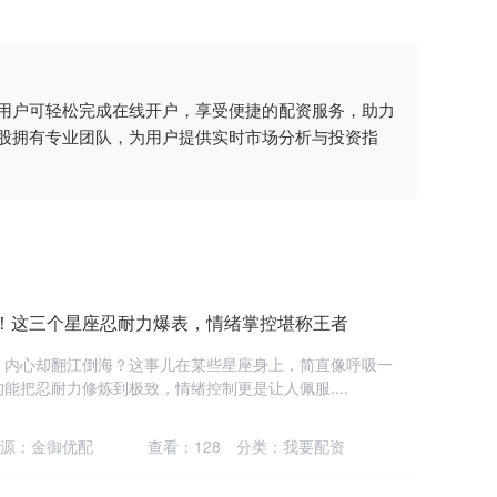
用户可轻松完成在线开户，享受便捷的配资服务，助力
股拥有专业团队，为用户提供实时市场分析与投资指
财！这三个星座忍耐力爆表，情绪掌控堪称王者
，内心却翻江倒海？这事儿在某些星座身上，简直像呼吸一
能把忍耐力修炼到极致，情绪控制更是让人佩服....
源：金御优配
查看：
128
分类：
我要配资