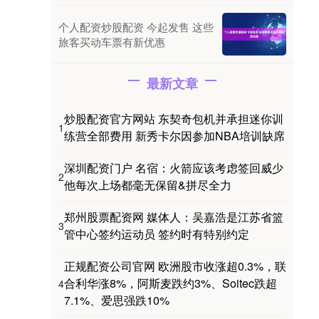
个人配资炒股配资 今起发售 这些
旅客买动车票有新优惠
最新文章
炒股配资官方网站 东契奇包机并承担迷你训
1
练营全部费用 新秀卡尔因参加NBA培训缺席
深圳配资门户 名宿：火箭应该考虑签回威少
2
他每次上场都毫无保留&拼尽全力
郑州股票配资网 媒体人：吴嘉浩是江苏省篮
3
管中心签约运动员 签约时有特别约定
正规配资公司官网 欧洲股市收涨超0.3%，联
合利华涨8%，阿斯麦跌约3%、Soitec跌超
4
7.1%、爱思强跌10%