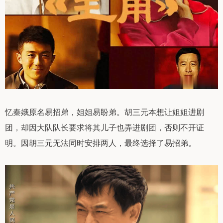
忆秦娥原名易招弟，姐姐易盼弟。胡三元本想让姐姐进剧
团，却因大队队长要求将其儿子也弄进剧团，否则不开证
明。因胡三元无法同时安排两人，最终选择了易招弟。