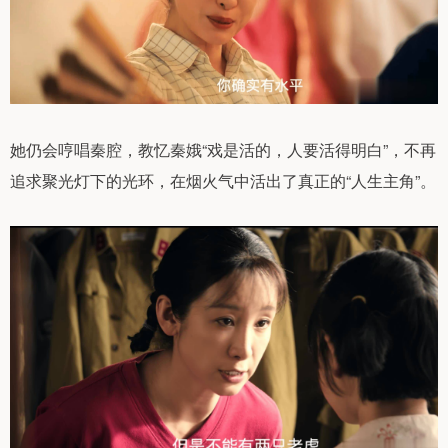
她仍会哼唱秦腔，教忆秦娥“戏是活的，人要活得明白”，不再
追求聚光灯下的光环，在烟火气中活出了真正的“人生主角”。