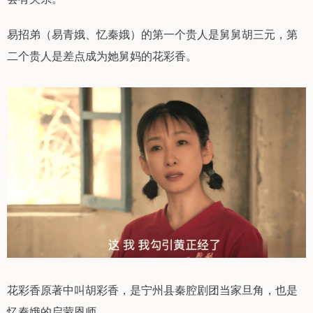
易招弟（易青娥、忆秦娥）的第一个贵人是舅舅胡三元，第
二个贵人是差点成为她舅妈的花彩香。
花彩香原著中叫胡彩香，是宁州县秦腔剧团当家旦角，也是
忆秦娥的启蒙恩师。