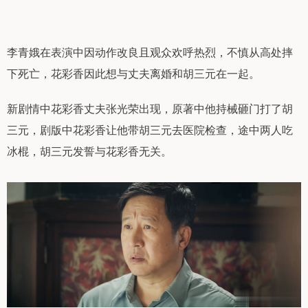
李青娥在表演中因动作改良且观众欢呼热烈，不慎从高处摔
下死亡，花彩香因此想与丈夫离婚和胡三元在一起。
新剧情中花彩香丈夫张光荣出现，原著中他持械砸门打了胡
三元，剧版中花彩香让他带胡三元去医院检查，途中两人吃
冰棍，胡三元发誓与花彩香无关。