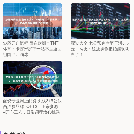
炒股开户流程 留在欧洲？TNT
配资大全 老公预判老婆干活3步
体育：卡塞米罗下一站不是返回
走，网友：这波操作把婚姻玩明
祖国巴西踢球
白了！
配资专业网上配资 央视315公认
西洋参品牌TOP10，正宗参源
+匠心工艺，日常调理放心挑选