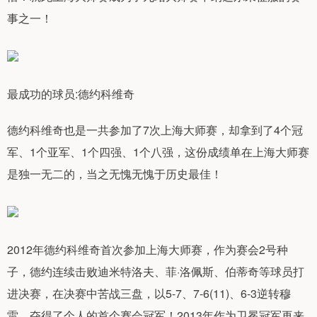
事之一！
最成功的球员:德约科维奇
德约科维奇也是一共参加了7次上海大师赛，却拿到了4个冠
军、1个亚军、1个四强、1个八强，这份成绩单在上海大师赛
是独一无二的，当之无愧无愧于历史最佳！
2012年德约科维奇首次参加上海大师赛，作为赛会2号种
子，德约连续击败迪米特洛夫、菲·洛佩斯、伯蒂奇等球员打
进决赛，在决赛中苦战三盘，以5-7、7-6(11)、6-3逆转穆
雷，夺得了个人的首个赛会冠军！2013年作为卫冕冠军再来