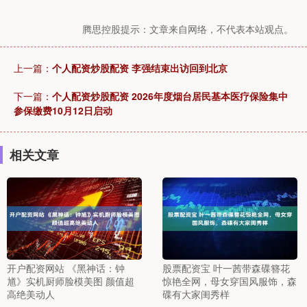
腾思控股提示：文章来自网络，不代表本站观点。
上一篇：
个人配资炒股配资 李强结束出访回到北京
下一篇：
个人配资炒股配资 2026年度烟台居民基本医疗保险集中
参保缴费10月12日启动
相关文章
开户配资网站 《黑神话：钟
股票配资宝 叶一茜带森碟簪花
馗》实机厨师脸模美图 颜值超
惊艳全网，母女穿国风服饰，森
高绝美动人
碟有大家闺秀样