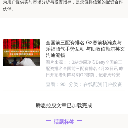
为用户提供实时市场分析与投资指导，是您值得信赖的配资合作
伙伴。
全国前三配资排名 G2赛前杨瀚森与
乐福骚气手势互动 与助教伯勒尔英文
沟通流畅
图片来源：：B站@周玲安Betty全国前三
配资排名全国前三配资排名 4月23日讯 昨
日开拓者对阵马刺G2赛前，记者周玲安拍
到杨瀚森和队友乐福积极互动，并与助教
查看：
90
分类：
在线配资门户投资
伯....
腾思控股文章已加载完成
话题标签