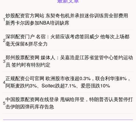
最新文章
炒股配资官方网站 东契奇包机并承担迷你训练营全部费用
1
新秀卡尔因参加NBA培训缺席
深圳配资门户 名宿：火箭应该考虑签回威少 他每次上场都
2
毫无保留&拼尽全力
郑州股票配资网 媒体人：吴嘉浩是江苏省篮管中心签约运动
3
员 签约时有特别约定
正规配资公司官网 欧洲股市收涨超0.3%，联合利华涨8%，
4
阿斯麦跌约3%、Soitec跌超7.1%、爱思强跌10%
中国股票配资网在线登录 甩锅给拜登，特朗普否认美暂停打
5
击伊朗因弹药库存告急