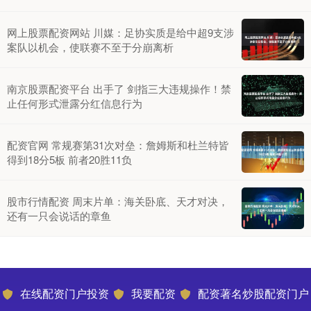
网上股票配资网站 川媒：足协实质是给中超9支涉
案队以机会，使联赛不至于分崩离析
南京股票配资平台 出手了 剑指三大违规操作！禁
止任何形式泄露分红信息行为
配资官网 常规赛第31次对垒：詹姆斯和杜兰特皆
得到18分5板 前者20胜11负
股市行情配资 周末片单：海关卧底、天才对决，
还有一只会说话的章鱼
在线配资门户投资
我要配资
配资著名炒股配资门户