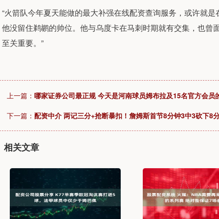
“火箭队今年夏天能做的最大补强在线配资查询服务，或许就是
他没留住鹈鹕的帅位。他与乌度卡在马刺时期就有交集，也曾
至关重要。”
上一篇：
哪家证券公司最正规 今天是河南球员姆布拉及15名官方会员
下一篇：
配资中介 两记三分+抢断暴扣！詹姆斯首节8分钟3中3砍下8
相关文章