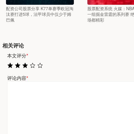
配资公司股票分享 K77单赛季欧冠淘
股票配资系统 火媒：NB
汰赛打进5球，法甲球员中仅少于姆
一组掘金雷霆的系列赛 
巴佩
场都精彩
相关评论
本文评分
*
评论内容
*